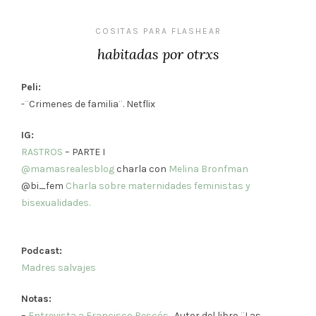
COSITAS PARA FLASHEAR
habitadas por otrxs
Peli:
-¨Crimenes de familia¨. Netflix
IG:
RASTROS
– PARTE I
@mamasrealesblog
charla con
Melina Bronfman
@bi_fem
Charla sobre maternidades feministas y
bisexualidades.
Podcast:
Madres salvajes
Notas:
–
Entrevista a Francisco Bescós.
Autor del libro ¨Las