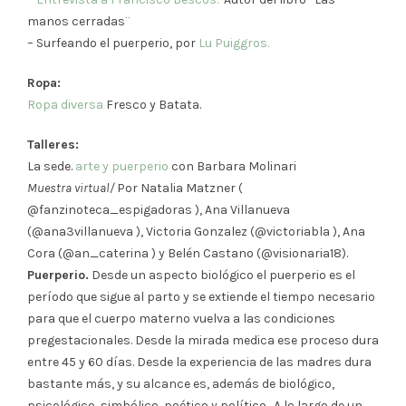
manos cerradas¨
– Surfeando el puerperio, por
Lu Puiggros.
Ropa:
Ropa diversa
Fresco y Batata.
Talleres:
La sede.
arte y puerperio
con Barbara Molinari
Muestra virtual/
Por Natalia Matzner (
@fanzinoteca_espigadoras ), Ana Villanueva
(@ana3villanueva ), Victoria Gonzalez (@victoriabla ), Ana
Cora (@an_caterina ) y Belén Castano (@visionaria18).
Puerperio.
Desde un aspecto biológico el puerperio es el
período que sigue al parto y se extiende el tiempo necesario
para que el cuerpo materno vuelva a las condiciones
pregestacionales. Desde la mirada medica ese proceso dura
entre 45 y 60 días. Desde la experiencia de las madres dura
bastante más, y su alcance es, además de biológico,
psicológico, simbólico, poético y político. A lo largo de un