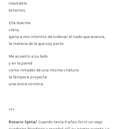
inevitable
estamos.
Ella duerme
clara,
ajena a mis intentos de ordenar el ruido que avanza,
la materia de la que soy parte.
Me acuesto a su lado
y en la pared
como mitades de una misma criatura
la lámpara proyecta
una única sombra.
>>>
Rosario Spina/
Cuando tenía 9 años forró un viejo
cuaderno Rivadavia y escribió allí su primer cuento. La