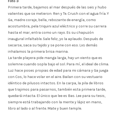
Foto 3
Primera tarde, bajamos al mar después de las seis y hubo
valientes que se metieron: Ren y Te. Crush con el agua fría. Y
Ga, madre coraje, bella, rebozante de energía, como
acostumbra, pela triquini azul eléctrico y corre su carrera
hasta el mar, entra como un rayo. Es su chapuzón
inaugural infaltable. Sale feliz, yo la aplaudo. Después de
secarse, saca su tejido y se pone con eso. Lxs demás
inhalamos la primera brisa marina.
La tarde playera pide manga larga, hay un viento que es
solemne cuando sopla bajo el sol. Para mí, el ideal de clima.
Luz hace poses propias de edad para mi cámara y Ga juega
con Cos, lo hace volar en el aire. Bailan con su vestuario
idéntico de pilusos intactos. En la carpa, la pila de libros
que trajimos para pasarnos, también esta primera tarde,
quedará intacta. El único que lee es Bas. Lee para su tesis,
siempre está trabajando con la mente y lápiz en mano,
libro al lado o al frente. Mate y buen temple.