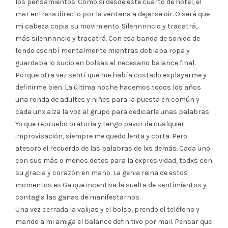
los pensamientos. Como si desde este cuarto de hotel, el
mar entrara directo por la ventana a dejarse oir. O será que
mi cabeza copia su movimiento. Silennnncio y tracatrá,
más silennnncio y tracatrá. Con esa banda de sonido de
fondo escribí mentalmente mientras doblaba ropa y
guardaba lo sucio en bolsas el necesario balance final.
Porque otra vez sentí que me había costado explayarme y
definirme bien. La última noche hacemos todos los años
una ronda de adultes y niñes para la puesta en común y
cada unx alza la voz al grupo para dedicarle unas palabras.
Yo que repruebo oratoria y tengo pavor de cualquier
improvisación, siempre me quedo lenta y corta. Pero
atesoro el recuerdo de las palabras de lxs demás. Cada uno
con sus más o menos dotes para la expresividad, todxs con
su gracia y corazón en mano. La genia reina de estos
momentos es Ga que incentiva la suelta de sentimientos y
contagia las ganas de manifestarnos.
Una vez cerrada la valijas y el bolso, prendo el teléfono y
mando a mi amiga el balance definitivo por mail. Pensar que