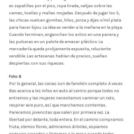
es zapatillas por el piso, ropa tirada, valijas sobre las
camas, toallas y mallas mojadas. Después de jugar los 3,
las chicas vuelcan gomitas, hilos, pinza y dijes símil plata
para hacer bijou. La idea es vender a la mañana en la playa.
Cuando terminan, enganchan los aritos en una panera y
las pulseras en un palote de amasar plástico. La
mercadería queda prolijamente expuesta, reluciente:
vendible. Las artesanas hablan de precios, sueñan
despiertas con sus riquezas.
Foto 8
Por lo general, las cenas son de familión completo. A veces
Bas acerca a lxs niñxs en auto al centro porque todxs no
entramos y las mujeres necesitamos caminar un rato,
respirar aire puro, así que marchamos contentas.
Parecemos jovencitas que salen por primera vez. La
libertad por delante, toda entera. En el camino compramos
fruta, olemos flores, admiramos árboles, espiamos
negocios cerrados y llegamos a la mesa cuando todxs