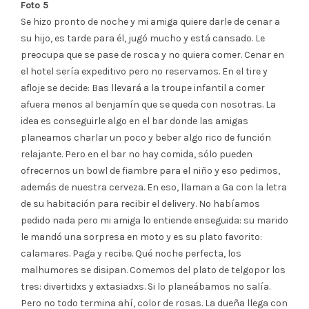
Foto 5
Se hizo pronto de noche y mi amiga quiere darle de cenar a
su hijo, es tarde para él, jugó mucho y está cansado. Le
preocupa que se pase de rosca y no quiera comer. Cenar en
el hotel sería expeditivo pero no reservamos. En el tire y
afloje se decide: Bas llevará a la troupe infantil a comer
afuera menos al benjamín que se queda con nosotras. La
idea es conseguirle algo en el bar donde las amigas
planeamos charlar un poco y beber algo rico de función
relajante. Pero en el bar no hay comida, sólo pueden
ofrecernos un bowl de fiambre para el niño y eso pedimos,
además de nuestra cerveza. En eso, llaman a Ga con la letra
de su habitación para recibir el delivery. No habíamos
pedido nada pero mi amiga lo entiende enseguida: su marido
le mandó una sorpresa en moto y es su plato favorito:
calamares. Paga y recibe. Qué noche perfecta, los
malhumores se disipan. Comemos del plato de telgopor los
tres: divertidxs y extasiadxs. Si lo planeábamos no salía.
Pero no todo termina ahí, color de rosas. La dueña llega con