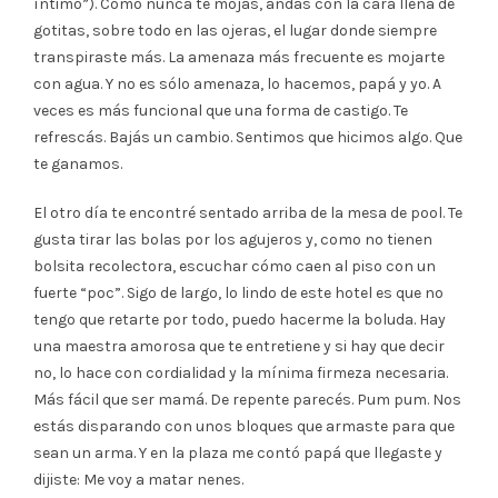
íntimo”). Como nunca te mojás, andás con la cara llena de
gotitas, sobre todo en las ojeras, el lugar donde siempre
transpiraste más. La amenaza más frecuente es mojarte
con agua. Y no es sólo amenaza, lo hacemos, papá y yo. A
veces es más funcional que una forma de castigo. Te
refrescás. Bajás un cambio. Sentimos que hicimos algo. Que
te ganamos.
El otro día te encontré sentado arriba de la mesa de pool. Te
gusta tirar las bolas por los agujeros y, como no tienen
bolsita recolectora, escuchar cómo caen al piso con un
fuerte “poc”. Sigo de largo, lo lindo de este hotel es que no
tengo que retarte por todo, puedo hacerme la boluda. Hay
una maestra amorosa que te entretiene y si hay que decir
no, lo hace con cordialidad y la mínima firmeza necesaria.
Más fácil que ser mamá. De repente parecés. Pum pum. Nos
estás disparando con unos bloques que armaste para que
sean un arma. Y en la plaza me contó papá que llegaste y
dijiste: Me voy a matar nenes.