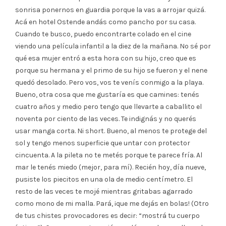
sonrisa ponernos en guardia porque la vas a arrojar quizá.
Acá en hotel Ostende andás como pancho por su casa.
Cuando te busco, puedo encontrarte colado en el cine
viendo una película infantil a la diez de la mañana. No sé por
qué esa mujer entró a esta hora con su hijo, creo que es
porque su hermana y el primo de su hijo se fueron y el nene
quedó desolado. Pero vos, vos te venís conmigo a la playa.
Bueno, otra cosa que me gustaría es que camines: tenés
cuatro años y medio pero tengo que llevarte a caballito el
noventa por ciento de las veces. Te indignás y no querés
usar manga corta. Ni short. Bueno, al menos te protege del
sol y tengo menos superficie que untar con protector
cincuenta. A la pileta no te metés porque te parece fría. Al
mar le tenés miedo (mejor, para mí). Recién hoy, día nueve,
pusiste los piecitos en una ola de medio centímetro. El
resto de las veces te mojé mientras gritabas agarrado
como mono de mi malla. Pará, ¡que me dejás en bolas! (Otro
de tus chistes provocadores es decir: “mostrá tu cuerpo