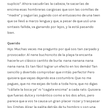
suplicio”. Ahora sacudirías la cabeza, te sacarías de
encima esas hombreras cargosas que son las comillas de
“madre” y seguirías jugando con el entusiasmo de una teen
que se llevó a marzo lengua y que, a pesar de que usó una
sintaxis fallida, va ganando por lejos, y la está pasando
bien.
Querido
Hijo. Muchas veces me pregunto por qué sos tan zarpado y
provocador. Al nene buchoncito de la playa te encanta
hacerle un clásico cantito de burla: nana nanana nana
nana nana. Es tan fácil lograr un efecto en los demás! Tan
sencillo y divertido comprobar que irritás perfecto! Pero
quisiera que vayas dejando esa costumbre. Que no me
pegues, que no me exijas de todo a toda hora, que no digas
“cállate la boca ya” ni “cagate encima” a cada rato. Quisiera
que fueras dulce y romántico como a los dos años, pero
parece que a vos te causa un gran placer rozar y traspasar
los límites. Alzar la palita detrás de tu hombro y con una