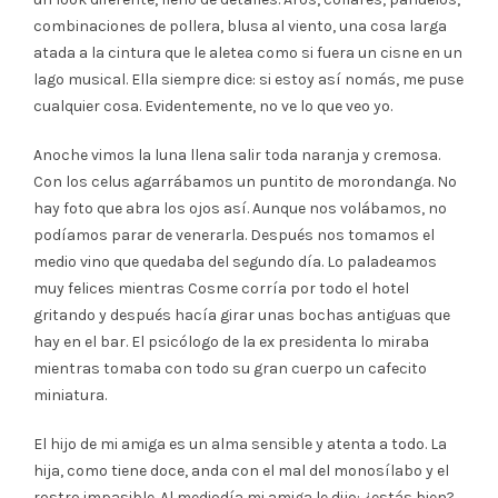
combinaciones de pollera, blusa al viento, una cosa larga
atada a la cintura que le aletea como si fuera un cisne en un
lago musical. Ella siempre dice: si estoy así nomás, me puse
cualquier cosa. Evidentemente, no ve lo que veo yo.
Anoche vimos la luna llena salir toda naranja y cremosa.
Con los celus agarrábamos un puntito de morondanga. No
hay foto que abra los ojos así. Aunque nos volábamos, no
podíamos parar de venerarla. Después nos tomamos el
medio vino que quedaba del segundo día. Lo paladeamos
muy felices mientras Cosme corría por todo el hotel
gritando y después hacía girar unas bochas antiguas que
hay en el bar. El psicólogo de la ex presidenta lo miraba
mientras tomaba con todo su gran cuerpo un cafecito
miniatura.
El hijo de mi amiga es un alma sensible y atenta a todo. La
hija, como tiene doce, anda con el mal del monosílabo y el
rostro impasible. Al mediodía mi amiga le dijo: ¿estás bien?,