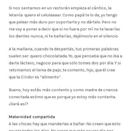
Si nos sentamos en un restorán empieza el cántico, la
letanía: quiero el celulaaaar. Como papá te lo da, yo tengo
que pelear más duro por soportarte y no dártelo. Pero no
me voy a poner a decir que si no fuera por mí no te lavarías
los dientes nunca, ni te bañarías, dejémoslo en el silencio.
A la mañana, cuando te despertás, tus primeras palabras
suelen ser: quiero chocolatada. Yo, que pensaba que no iba a
darte lácteos, negocio para que sólo tomes dos por día. Y si
retomamos el tema de papi, te comento, hijo, que él cree
que la Cíndor es “alimento”.
Bueno, hoy estás más contento y como madre de crianza
conectada estimo que es porque yo estoy más contenta.
¿Será así?
Maternidad compartida
A las chicas hay que mandarlas a bañar. No crean que esto
ocurre todos los días. No crean que esto ocurre día por