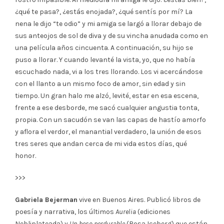
¿qué te pasa?, ¿estás enojada?, ¿qué sentís por mí? La
nena le dijo “te odio” y mi amiga se largó a llorar debajo de
sus anteojos de sol de diva y de su vincha anudada como en
una película años cincuenta. A continuación, su hijo se
puso a llorar. Y cuando levanté la vista, yo, que no había
escuchado nada, vi a los tres llorando. Los vi acercándose
con el llanto a un mismo foco de amor, sin edad y sin
tiempo. Un gran halo me alzó, levité, estar en esa escena,
frente a ese desborde, me sacó cualquier angustia tonta,
propia. Con un sacudón se van las capas de hastío amorfo
y aflora el verdor, el manantial verdadero, la unión de esos
tres seres que andan cerca de mi vida estos días, qué
honor.
>>>
Gabriela Bejerman
vive en Buenos Aires. Publicó libros de
poesía y narrativa, los últimos
Aurelia
(ediciones
Nebliplateada) y
Un beso perdurable
(Rosa Iceberg) que están