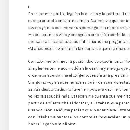
III
En mi primer parto, llegué a la clínica y la partera II
cualquier tacto en esa instancia. Cuando vio que tenía
tuviera ganas de hinchar un domingo a la noche en l
Me pusieron las vías y enseguida empecé a sentir las
por salir a la cancha. Unas enfermeras me preguntaron
-Al anestesista. Ahí caí en la cuenta de que era una d
Con León no tuvimos la posibilidad de experimentar t
simplemente me acomodó en la camilla y me dijo que pu
ordenaba acercarme el oxígeno. Sentía una presión ind
Si algo no voy a saber nunca es cuán de acuerdo estab
sentía desbordada; no tuve tiempo para decirle. El tema
yo. No la escuché más. Esteban me cuenta que me hizo
partir de ahí escuché al doctor y a Esteban, que parec
Cuando León salió, me pedían que lo acariciara. Estab
con Esteban a hacerse los controles. Yo quedé en un p
haber llegado a la clínica.