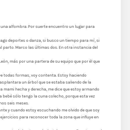
iar una alfombra. Por suerte encuentro un lugar para
ago deportes o danza, si busco un tiempo para mí, si
l parto. Marco las últimas dos. En otra instancia del
eón, más por una partera de su equipo que por él que
 De todas formas, voy contenta. Estoy haciendo
asplantara un árbol que se estaba saliendo de la
una mami hecha y derecha, me dice que estoy armando
 la bebé sólo tengo la cuna colecho, porque esta vez
enos seis meses.
ante y cuando estoy escuchando me olvido de que soy
 ejercicios para reconocer toda la zona que influye en