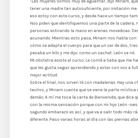
-Las mujeres somos muy de aguantar, dijo Miriam, que e
tener una madre tan autosuficiente, por imitación me f
eso estoy con este curso, y desde hace un tiempo tamb
Nos piden que identifiquemos una parte de la cadera,
personas estirando la mano en arenas movedizas. De
acunando. Mientras esto pasa, Miriam nos habla con fi
cómo se adapta el cuerpo para que un ser de dos, tres o
pesaba un kilo y me dijo: como un sachet. León se rió.
Mi obstetra asiste al curso. Le conté a Saba que me ha
que les gusta seguir aprendiendo y estar con vos a ful
mejor actitud.
Sobre el final, nos sirven té con madalenas. Hay una c
tecitos, y Miriam cuenta que se viene la parte mística
demás. A mí me toca la carta de Bienvenida, que dice qu
con la misma sensación porque con mi hijo León -seis 
segundo embarazo es así, y que va a salir todo más rápi
diferente. Paso varias horas al día con las piernas ab