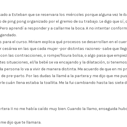
sado a Esteban que se reservara los miércoles porque alguna vez le i
de ping pong organizado por el gremio de su trabajo. Le digo que sí, q
Pero aprendí a responder y a callarme la boca. A no intentar conforma
 agendado.
para el curso. Miriam explica qué procesos se desarrollan en el cuer
 cesárea en las que cada mujer -por distintas razones- sabe que llegó
con las contracciones, o rompe/fisura bolsa, o algo pasa que empieza
s situaciones, el/la bebé se va encajando y la dilatación, si tenem
da persona lo va a vivir de manera distinta. Me acuerdo de que en mi
e pre-parto. Por las dudas la llamé a la partera y me dijo que me pus
e cuán llena estaba la toallita. Me la fui cambiando hasta las siete d
partera II no me había caído muy bien. Cuando la llamo, enseguida hub
 me dijo que te llamara.