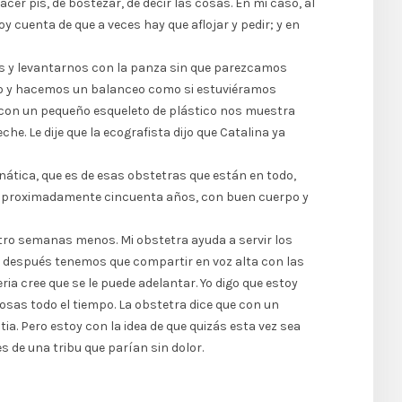
er pis, de bostezar, de decir las cosas. En mi caso, al
 cuenta de que a veces hay que aflojar y pedir; y en
os y levantarnos con la panza sin que parezcamos
ro y hacemos un balanceo como si estuviéramos
Y con un pequeño esqueleto de plástico nos muestra
he. Le dije que la ecografista dijo que Catalina ya
anática, que es de esas obstetras que están en todo,
 de aproximadamente cincuenta años, con buen cuerpo y
uatro semanas menos. Mi obstetra ayuda a servir los
que después tenemos que compartir en voz alta con las
ria cree que se le puede adelantar. Yo digo que estoy
osas todo el tiempo. La obstetra dice que con un
ia. Pero estoy con la idea de que quizás esta vez sea
 de una tribu que parían sin dolor.