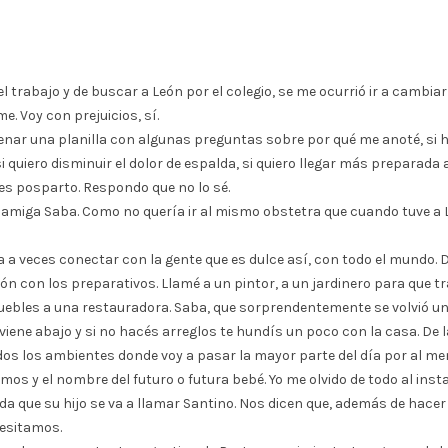
del trabajo y de buscar a León por el colegio, se me ocurrió ir a camb
. Voy con prejuicios, sí.
enar una planilla con algunas preguntas sobre por qué me anoté, si h
quiero disminuir el dolor de espalda, si quiero llegar más preparada a
es posparto. Respondo que no lo sé.
amiga Saba. Como no quería ir al mismo obstetra que cuando tuve a L
a a veces conectar con la gente que es dulce así, con todo el mundo.
 con los preparativos. Llamé a un pintor, a un jardinero para que tr
 muebles a una restauradora. Saba, que sorprendentemente se volvió 
e viene abajo y si no hacés arreglos te hundís un poco con la casa. De
indos los ambientes donde voy a pasar la mayor parte del día por al m
 y el nombre del futuro o futura bebé. Yo me olvido de todo al inst
eda que su hijo se va a llamar Santino. Nos dicen que, además de hacer
cesitamos.