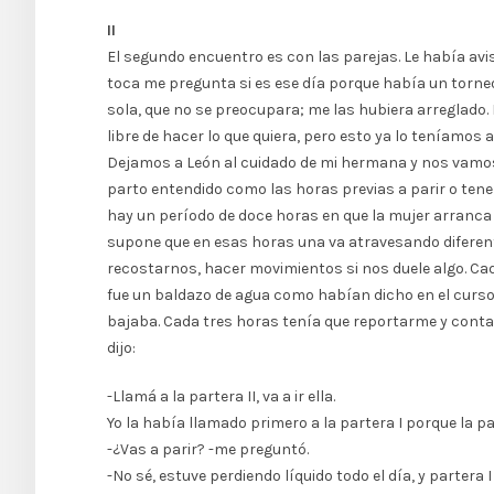
II
El segundo encuentro es con las parejas. Le había avi
toca me pregunta si es ese día porque había un torneo 
sola, que no se preocupara; me las hubiera arreglado. 
libre de hacer lo que quiera, pero esto ya lo teníamos
Dejamos a León al cuidado de mi hermana y nos vamos 
parto entendido como las horas previas a parir o tener
hay un período de doce horas en que la mujer arranca 
supone que en esas horas una va atravesando diferente
recostarnos, hacer movimientos si nos duele algo. Ca
fue un baldazo de agua como habían dicho en el curso d
bajaba. Cada tres horas tenía que reportarme y contarl
dijo:
-Llamá a la partera II, va a ir ella.
Yo la había llamado primero a la partera I porque la 
-¿Vas a parir? -me preguntó.
-No sé, estuve perdiendo líquido todo el día, y partera I