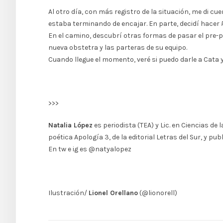
Al otro día, con más registro de la situación, me di c
estaba terminando de encajar. En parte, decidí hacer
En el camino, descubrí otras formas de pasar el pre-p
nueva obstetra y las parteras de su equipo.
Cuando llegue el momento, veré si puedo darle a Cata
>>>
Natalia López
es periodista (TEA) y Lic. en Ciencias d
poética Apología 3, de la editorial Letras del Sur, y pu
En tw e ig es @natyalopez
Ilustración/
Lionel Orellano
(@lionorell)