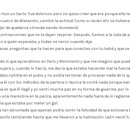
 me hizo un tacto. Fue doloroso pero no quise creer que era porque ella
 cuatro de dilatación, cambió la actitud. Como si recién ahí se hubier
ugar de quedarse cómoda viendo Homeland.
 contracciones que no te dejan respirar. Después, fuimos a la sala d
 a quién esperaba, y todas se rieron cuando dije:
e esas preguntas que te hacen para que conectes con tu bebé y que se 
odo lo que aprendimos en
Parto y Movimiento
y que me imagino que puedo 
jara y, cuando lo hacía, me decía que estaba haciendo mal la fuerza.
escriptible en el pubis y no podía terminar de procesar nada de lo qu
a él con los métodos de la partera II. Nunca le conté nada porque sie
 es que él llegó y yo sentí mucha paz en su forma de guiarme, por lo q
 una maniobra en la panza, aparentemente nada fuera de lo reglamenta
ía que estaba por meter un gol.
a tan abrumada que apenas podía sentir la felicidad de que estuviera 
asillo temblando hasta que me llevaron a la habitación. León nació 11