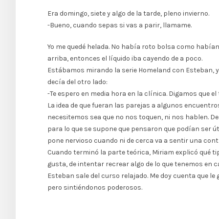
Era domingo, siete y algo de la tarde, pleno invierno.
-Bueno, cuando sepas si vas a parir, llamame.
Yo me quedé helada. No había roto bolsa como habían
arriba, entonces el líquido iba cayendo de a poco.
Estábamos mirando la serie Homeland con Esteban, y cu
decía del otro lado:
-Te espero en media hora en la clínica. Digamos que el
La idea de que fueran las parejas a algunos encuentro
necesitemos sea que no nos toquen, ni nos hablen. Des
para lo que se supone que pensaron que podían ser úti
pone nervioso cuando ni de cerca va a sentir una cont
Cuando terminó la parte teórica, Miriam explicó qué t
gusta, de intentar recrear algo de lo que tenemos en c
Esteban sale del curso relajado. Me doy cuenta que l
pero sintiéndonos poderosos.