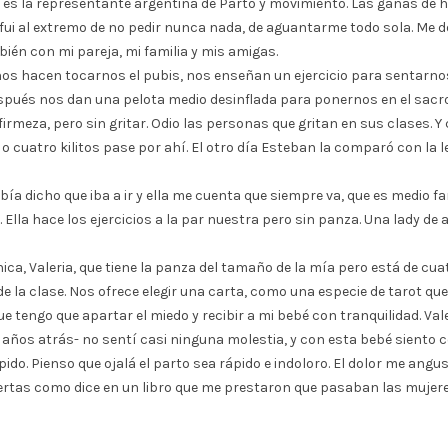
s la representante argentina de Parto y movimiento. Las ganas de hac
ui al extremo de no pedir nunca nada, de aguantarme todo sola. Me doy
ién con mi pareja, mi familia y mis amigas.
 nos hacen tocarnos el pubis, nos enseñan un ejercicio para sentarn
spués nos dan una pelota medio desinflada para ponernos en el sac
rmeza, pero sin gritar. Odio las personas que gritan en sus clases. 
 cuatro kilitos pase por ahí. El otro día Esteban la comparó con la lec
bía dicho que iba a ir y ella me cuenta que siempre va, que es medio f
l. Ella hace los ejercicios a la par nuestra pero sin panza. Una lady
hica, Valeria, que tiene la panza del tamaño de la mía pero está de c
 de la clase. Nos ofrece elegir una carta, como una especie de tarot 
e tengo que apartar el miedo y recibir a mi bebé con tranquilidad. Vale
años atrás- no sentí casi ninguna molestia, y con esta bebé siento c
do. Pienso que ojalá el parto sea rápido e indoloro. El dolor me angust
iertas como dice en un libro que me prestaron que pasaban las mujeres