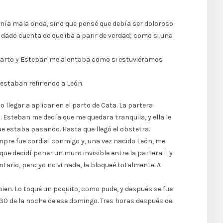
 tenía mala onda, sino que pensé que debía ser doloroso
a dado cuenta de que iba a parir de verdad; como si una
e parto y Esteban me alentaba como si estuviéramos
estaban refiriendo a León.
llegar a aplicar en el parto de Cata. La partera
 Esteban me decía que me quedara tranquila, y ella le
e estaba pasando. Hasta que llegó el obstetra.
mpre fue cordial conmigo y, una vez nacido León, me
ue decidí poner un muro invisible entre la partera II y
rio, pero yo no vi nada, la bloqueé totalmente. A
bien. Lo toqué un poquito, como pude, y después se fue
,30 de la noche de ese domingo. Tres horas después de