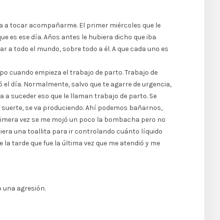
ba a tocar acompañarme. El primer miércoles que le
ue es ese día. Años antes le hubiera dicho que iba
r a todo el mundo, sobre todo a él. A que cada uno es
po cuando empieza el trabajo de parto. Trabajo de
 el día. Normalmente, salvo que te agarre de urgencia,
 a suceder eso que le llaman trabajo de parto. Se
os suerte, se va produciendo. Ahí podemos bañarnos,
 primera vez se me mojó un poco la bombacha pero no
iera una toallita para ir controlando cuánto líquido
e la tarde que fue la última vez que me atendió y me
o una agresión.