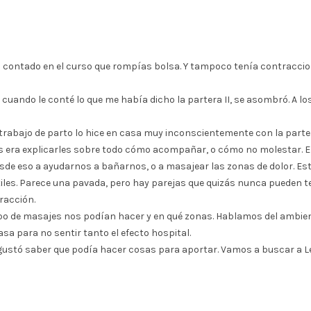
 contado en el curso que rompías bolsa. Y tampoco tenía contraccion
ando le conté lo que me había dicho la partera II, se asombró. A los 
 trabajo de parto lo hice en casa muy inconscientemente con la parter
s era explicarles sobre todo cómo acompañar, o cómo no molestar. Ent
de eso a ayudarnos a bañarnos, o a masajear las zonas de dolor. Esta
les. Parece una pavada, pero hay parejas que quizás nunca pueden ten
racción.
ipo de masajes nos podían hacer y en qué zonas. Hablamos del ambiente
asa para no sentir tanto el efecto hospital.
e gustó saber que podía hacer cosas para aportar. Vamos a buscar a