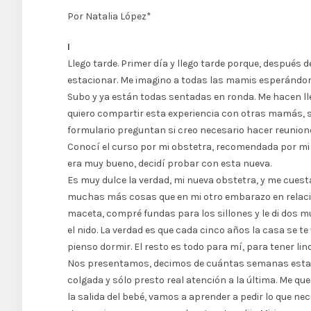
Por Natalia López*
I
Llego tarde. Primer día y llego tarde porque, después 
estacionar. Me imagino a todas las mamis esperándome
Subo y ya están todas sentadas en ronda. Me hacen ll
quiero compartir esta experiencia con otras mamás, si 
formulario preguntan si creo necesario hacer reunion
Conocí el curso por mi obstetra, recomendada por mi 
era muy bueno, decidí probar con esta nueva.
Es muy dulce la verdad, mi nueva obstetra, y me cuest
muchas más cosas que en mi otro embarazo en relación
maceta, compré fundas para los sillones y le di dos
el nido. La verdad es que cada cinco años la casa se t
pienso dormir. El resto es todo para mí, para tener l
Nos presentamos, decimos de cuántas semanas estamos
colgada y sólo presto real atención a la última. Me qu
la salida del bebé, vamos a aprender a pedir lo que ne