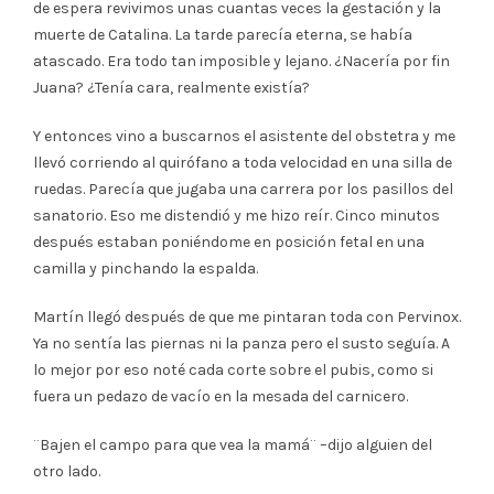
de espera revivimos unas cuantas veces la gestación y la
muerte de Catalina. La tarde parecía eterna, se había
atascado. Era todo tan imposible y lejano. ¿Nacería por fin
Juana? ¿Tenía cara, realmente existía?
Y entonces vino a buscarnos el asistente del obstetra y me
llevó corriendo al quirófano a toda velocidad en una silla de
ruedas. Parecía que jugaba una carrera por los pasillos del
sanatorio. Eso me distendió y me hizo reír. Cinco minutos
después estaban poniéndome en posición fetal en una
camilla y pinchando la espalda.
Martín llegó después de que me pintaran toda con Pervinox.
Ya no sentía las piernas ni la panza pero el susto seguía. A
lo mejor por eso noté cada corte sobre el pubis, como si
fuera un pedazo de vacío en la mesada del carnicero.
¨Bajen el campo para que vea la mamá¨ –dijo alguien del
otro lado.