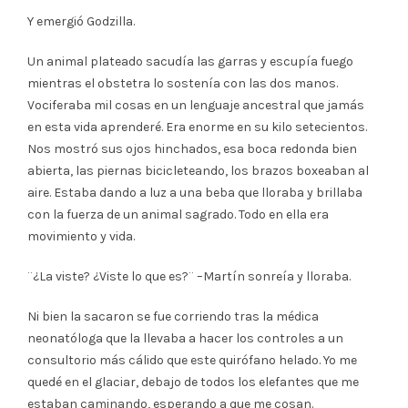
Y emergió Godzilla.
Un animal plateado sacudía las garras y escupía fuego
mientras el obstetra lo sostenía con las dos manos.
Vociferaba mil cosas en un lenguaje ancestral que jamás
en esta vida aprenderé. Era enorme en su kilo setecientos.
Nos mostró sus ojos hinchados, esa boca redonda bien
abierta, las piernas bicicleteando, los brazos boxeaban al
aire. Estaba dando a luz a una beba que lloraba y brillaba
con la fuerza de un animal sagrado. Todo en ella era
movimiento y vida.
¨¿La viste? ¿Viste lo que es?¨ –Martín sonreía y lloraba.
Ni bien la sacaron se fue corriendo tras la médica
neonatóloga que la llevaba a hacer los controles a un
consultorio más cálido que este quirófano helado. Yo me
quedé en el glaciar, debajo de todos los elefantes que me
estaban caminando, esperando a que me cosan.