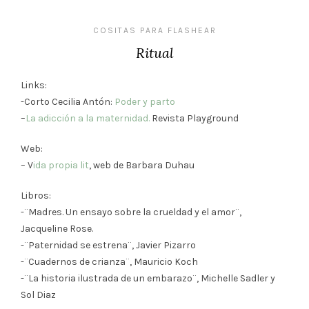
COSITAS PARA FLASHEAR
Ritual
Links:
-Corto Cecilia Antón:
Poder y parto
–
La adicción a la maternidad.
Revista Playground
Web:
– V
ida propia lit
, web de Barbara Duhau
Libros:
-¨Madres. Un ensayo sobre la crueldad y el amor¨,
Jacqueline Rose.
-¨Paternidad se estrena¨, Javier Pizarro
-¨Cuadernos de crianza¨, Mauricio Koch
-¨La historia ilustrada de un embarazo¨, Michelle Sadler y
Sol Diaz