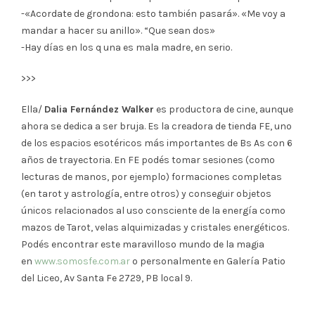
-«Acordate de grondona: esto también pasará». «Me voy a
mandar a hacer su anillo». “Que sean dos»
-Hay días en los q una es mala madre, en serio.
>>>
Ella/
Dalia Fernández Walker
es productora de cine, aunque
ahora se dedica a ser bruja. Es la creadora de tienda FE, uno
de los espacios esotéricos más importantes de Bs As con 6
años de trayectoria. En FE podés tomar sesiones (como
lecturas de manos, por ejemplo) formaciones completas
(en tarot y astrología, entre otros) y conseguir objetos
únicos relacionados al uso consciente de la energía como
mazos de Tarot, velas alquimizadas y cristales energéticos.
Podés encontrar este maravilloso mundo de la magia
en
www.somosfe.com.ar
o personalmente en Galería Patio
del Liceo, Av Santa Fe 2729, PB local 9.