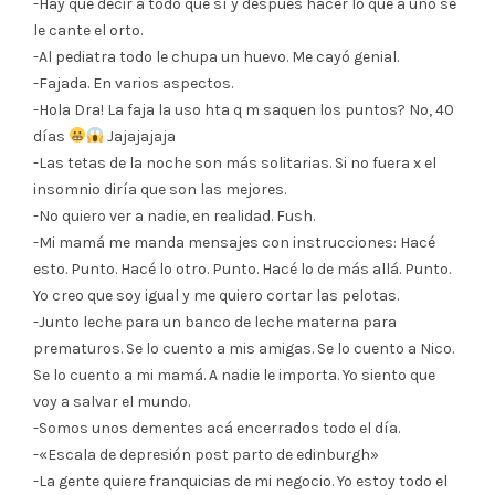
-Hay que decir a todo que sí y después hacer lo que a uno se
le cante el orto.
-Al pediatra todo le chupa un huevo. Me cayó genial.
-Fajada. En varios aspectos.
-Hola Dra! La faja la uso hta q m saquen los puntos? No, 40
días
Jajajajaja
-Las tetas de la noche son más solitarias. Si no fuera x el
insomnio diría que son las mejores.
-No quiero ver a nadie, en realidad. Fush.
-Mi mamá me manda mensajes con instrucciones: Hacé
esto. Punto. Hacé lo otro. Punto. Hacé lo de más allá. Punto.
Yo creo que soy igual y me quiero cortar las pelotas.
-Junto leche para un banco de leche materna para
prematuros. Se lo cuento a mis amigas. Se lo cuento a Nico.
Se lo cuento a mi mamá. A nadie le importa. Yo siento que
voy a salvar el mundo.
-Somos unos dementes acá encerrados todo el día.
-«Escala de depresión post parto de edinburgh»
-La gente quiere franquicias de mi negocio. Yo estoy todo el