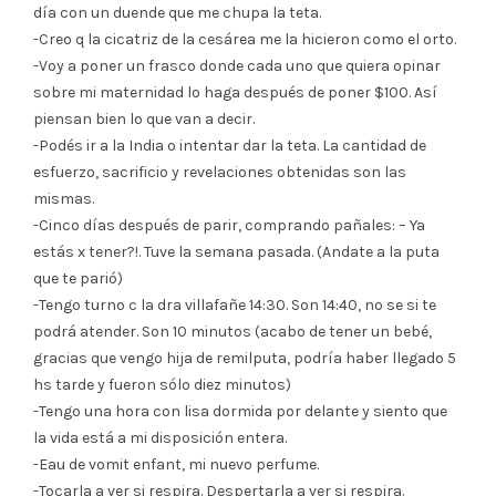
día con un duende que me chupa la teta.
-Creo q la cicatriz de la cesárea me la hicieron como el orto.
-Voy a poner un frasco donde cada uno que quiera opinar
sobre mi maternidad lo haga después de poner $100. Así
piensan bien lo que van a decir.
-Podés ir a la India o intentar dar la teta. La cantidad de
esfuerzo, sacrificio y revelaciones obtenidas son las
mismas.
-Cinco días después de parir, comprando pañales: – Ya
estás x tener?!. Tuve la semana pasada. (Andate a la puta
que te parió)
-Tengo turno c la dra villafañe 14:30. Son 14:40, no se si te
podrá atender. Son 10 minutos (acabo de tener un bebé,
gracias que vengo hija de remilputa, podría haber llegado 5
hs tarde y fueron sólo diez minutos)
-Tengo una hora con lisa dormida por delante y siento que
la vida está a mi disposición entera.
-Eau de vomit enfant, mi nuevo perfume.
-Tocarla a ver si respira. Despertarla a ver si respira.