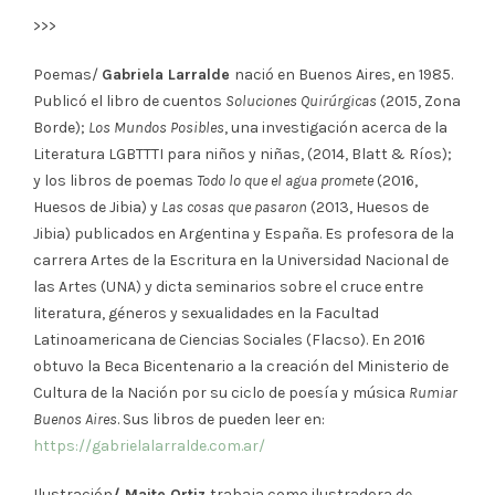
>>>
Poemas/
Gabriela Larralde
nació en Buenos Aires, en 1985.
Publicó el libro de cuentos
Soluciones Quirúrgicas
(2015, Zona
Borde);
Los Mundos Posibles
, una investigación acerca de la
Literatura LGBTTTI para niños y niñas, (2014, Blatt & Ríos);
y los libros de poemas
Todo lo que el agua promete
(2016,
Huesos de Jibia) y
Las cosas que pasaron
(2013, Huesos de
Jibia) publicados en Argentina y España. Es profesora de la
carrera Artes de la Escritura en la Universidad Nacional de
las Artes (UNA) y dicta seminarios sobre el cruce entre
literatura, géneros y sexualidades en la Facultad
Latinoamericana de Ciencias Sociales (Flacso). En 2016
obtuvo la Beca Bicentenario a la creación del Ministerio de
Cultura de la Nación por su ciclo de poesía y música
Rumiar
Buenos Aires
. Sus libros de pueden leer en:
https://gabrielalarralde.com.ar/
Ilustración
/ Maite Ortiz
trabaja como ilustradora de