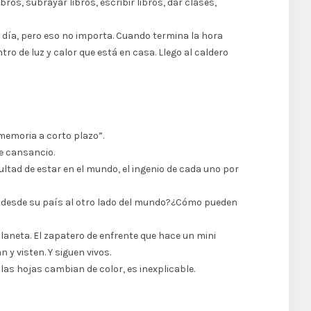
ros, subrayar libros, escribir libros, dar clases,
 día, pero eso no importa. Cuando termina la hora
ro de luz y calor que está en casa. Llego al caldero
“memoria a corto plazo”.
de cansancio.
ultad de estar en el mundo, el ingenio de cada uno por
e desde su país al otro lado del mundo?¿Cómo pueden
planeta. El zapatero de enfrente que hace un mini
 y visten. Y siguen vivos.
las hojas cambian de color, es inexplicable.