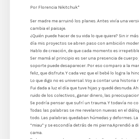
Por Florencia Nikitchuk*
Ser madre me arruinó los planes. Antes vivía una versió
cambia el paisaje.
¿Quién puede hacer de su vida lo que quiere? Sin ir má
día mis proyectos se abren paso con ambición moder
Hablo de creación, de que cada momento es irrepetible
Ser mamá al principio es ser una presencia de cuerpo 
soporte puede desaparecer. Por eso comparo a la mamá d
feliz, que disfrute. Y cada vez que el bebé lo logra la h
Lo que digo no es universal. Voy a contar una historia r
Fui dada a luz el día que tuve hijas y quedé desnuda. 
ruido de los colectivos, ganar dinero, las preocupacion
Se podría pensar que sufrí un trauma. Y todavía no co
Todas las palabras se me revelaron nuevas en el diálog
todo. Las palabras quedaban húmedas y deformes. La pr
“miau” y se escondía detrás de mi pierna.Aprendió a di
cama.