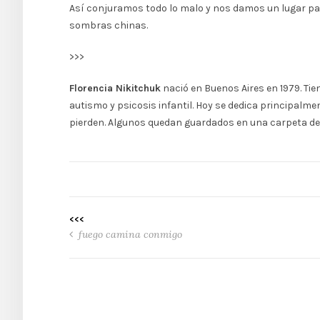
Así conjuramos todo lo malo y nos damos un lugar para
sombras chinas.
>>>
Florencia Nikitchuk
nació en Buenos Aires en 1979. Tien
autismo y psicosis infantil. Hoy se dedica principalme
pierden. Algunos quedan guardados en una carpeta de
<<<
fuego camina conmigo