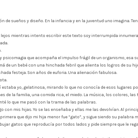
n de sueños y diseño. En la infancia y en la juventud uno imagina. Ten
s lejos mientras intento escribir este texto soy interrumpida innumer
ada.
.
y psicomagia que acompaña el impulso frágil de un organismo, esa sub
e un bebé con una hinchada febril que alienta los logros de su hijo: 
inchada festeja. Son años de euforia. Una alienación fabulosa.
ota.
Ahí estaba yo, gelatinosa, mirando lo que no conocía de esos lugares p
es de la familia, una comida rica, el miedo. La música, los colores, la
nté lo que me pasó con la trama de las palabras.
o con mis hijas. Yo se las enseñaba y ellas me las devolvían. Al prin
imera que dijo mi hija menor fue “gato”, y sigue siendo su palabra
m
bujar gatos que reproducía por todos lados y pide siempre que le regal