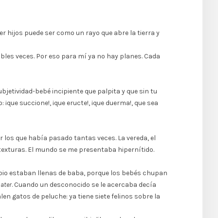
er hijos puede ser como un rayo que abre la tierra y
ables veces. Por eso para mí ya no hay planes. Cada
jetividad-bebé incipiente que palpita y que sin tu
¡que succione!, ¡que eructe!, ¡que duerma!, que sea
or los que había pasado tantas veces. La vereda, el
s texturas. El mundo se me presentaba hipernítido.
cipio estaban llenas de baba, porque los bebés chupan
ater
. Cuando un desconocido se le acercaba decía
en gatos de peluche: ya tiene siete felinos sobre la