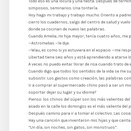
Todo eso es una locura y una fiesta. Después de termina
simposios, seminarios. Una tontería.
Hoy hago mi trabajo y trabajo mucho. Oriento a padre
cierro los cuadernos, salgo del centro de salud y vuel
donde se cocinan de nuevo las palabras.
Cuando Amelia, mi hija mayor, tenía cuatro años, me
—Astromelias —le dije.
—Wau, es como si yo estuviera en el espacio —me resp
Libertad tiene seis años y está aprendiendo a atarse l
A veces no puedo evitar llorar de risa cuando trato de
Cuando digo que todos los sentidos de la vida se me su
subsistir. Los gestos como creación, las palabras co
Ir a comprar al supermercado chino pasó a ser un mom
soportar dejar su lugar y su idioma?
Pienso: los chinos del súper son los más valientes del 
asado en la calle los domingos es el más valiente del p
Después camino para ir a tomar el colectivo. Las cosa
Hay una canción que inventaron mis hijas y que canta
“Un día, sin noches, sin gatos, sin monstruos”.