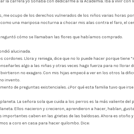
r la carrera yo soñaba con dedicarme a la Academia. Iba a vivir con lib
s, me ocupo de los derechos vulnerados de los niños varias horas por
o como una mariposa nocturna a chocar mis alas contra el faro, el cent
 preguntó cómo se llamaban las flores que habíamos comprado.
ondió alucinada.
os cordones. Llora y reniega, dice que no lo puede hacer porque tiene 
 enseñarles algo a las niñas y otras veces hago fuerza para no llorar 
bvirtieron no exagero. Con mis hijas empecé a ver en los otros la dific
mo invento.
ento de preguntas existenciales. ¿Por qué esta familia tuvo que irs
planeta. La señora sola que cuida a los perros es la más valiente del 
laneta. Ellos nacieron y crecieron, aprendieron a hacer, hablan, gustan
s importantes caben en las grietas de las baldosas. Ahora es otoño y 
mos a coro en casa para hacer quilombo. Dice: