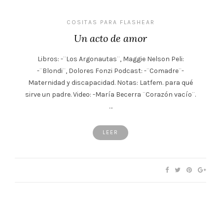
COSITAS PARA FLASHEAR
Un acto de amor
Libros: -¨Los Argonautas¨, Maggie Nelson Peli:
-¨Blondi¨, Dolores Fonzi Podcast: -¨Comadre¨-
Maternidad y discapacidad. Notas: Latfem. para qué
sirve un padre. Video: -María Becerra ¨Corazón vacío¨.
…
LEER