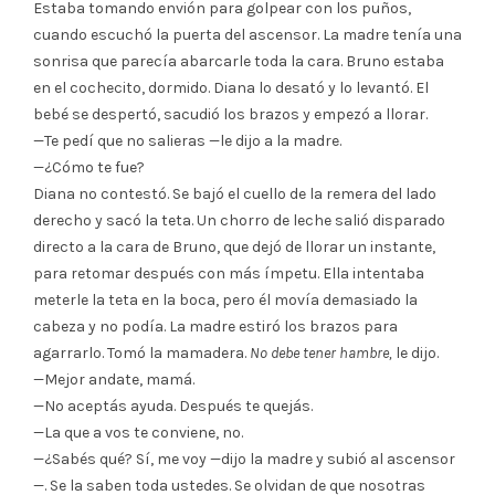
Estaba tomando envión para golpear con los puños,
cuando escuchó la puerta del ascensor. La madre tenía una
sonrisa que parecía abarcarle toda la cara. Bruno estaba
en el cochecito, dormido. Diana lo desató y lo levantó. El
bebé se despertó, sacudió los brazos y empezó a llorar.
—Te pedí que no salieras —le dijo a la madre.
—¿Cómo te fue?
Diana no contestó. Se bajó el cuello de la remera del lado
derecho y sacó la teta. Un chorro de leche salió disparado
directo a la cara de Bruno, que dejó de llorar un instante,
para retomar después con más ímpetu. Ella intentaba
meterle la teta en la boca, pero él movía demasiado la
cabeza y no podía. La madre estiró los brazos para
agarrarlo. Tomó la mamadera.
No debe tener hambre,
le dijo.
—Mejor andate, mamá.
—No aceptás ayuda. Después te quejás.
—La que a vos te conviene, no.
—¿Sabés qué? Sí, me voy —dijo la madre y subió al ascensor
—. Se la saben toda ustedes. Se olvidan de que nosotras