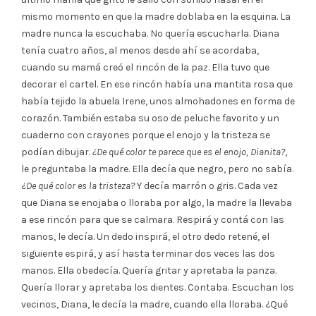
mismo momento en que la madre doblaba en la esquina. La
madre nunca la escuchaba. No quería escucharla. Diana
tenía cuatro años, al menos desde ahí se acordaba,
cuando su mamá creó el rincón de la paz. Ella tuvo que
decorar el cartel. En ese rincón había una mantita rosa que
había tejido la abuela Irene, unos almohadones en forma de
corazón. También estaba su oso de peluche favorito y un
cuaderno con crayones porque el enojo y la tristeza se
podían dibujar.
¿De qué color te parece que es el enojo, Dianita?
,
le preguntaba la madre. Ella decía que negro, pero no sabía.
¿
De qué color es la tristeza?
Y decía marrón o gris. Cada vez
que Diana se enojaba o lloraba por algo, la madre la llevaba
a ese rincón para que se calmara. Respirá y contá con las
manos, le decía. Un dedo inspirá, el otro dedo retené, el
siguiente espirá, y así hasta terminar dos veces las dos
manos. Ella obedecía. Quería gritar y apretaba la panza.
Quería llorar y apretaba los dientes. Contaba. Escuchan los
vecinos, Diana, le decía la madre, cuando ella lloraba. ¿Qué