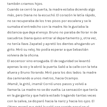
también criamos hijos.
Cuando se cerró la puerta, la madre estaba diciendo algo
más, pero Diana no la escuchó. El corazón le latía rápido,
no se recuperaba de los tres pisos por escalera y se le
sumaba el entredicho con la madre. No le gustaba la
distancia que deja el enojo. Bruno no paraba de llorar ni de
sacudirse. Diana quiso entrar al departamento y, otra vez,
no tenía llave. Zapateó y apretó los dientes ahogando un
grito. Miró su reloj. No podía esperar a que Sebastián
volviera de la oficina.
El ascensor vino enseguida. El de seguridad se levantó
apenas la vio y le abrió la puerta. Salió a la calle con la teta
afuera y Bruno llorando. Miró para los dos lados: la madre
iba caminando a unos metros, hacia Ocampo.
¡Mamá!
, le gritó,
¡mamá!
Corrió unos pasos y volvió a
llamarla. La madre no se dio vuelta. La sensación que tenía
en la garganta y que había estado tragando tantas veces
con la saliva, se disparó hacia la nariz y hacia los ojos. El
último mamá que gritó le salió con sonido nasal en el