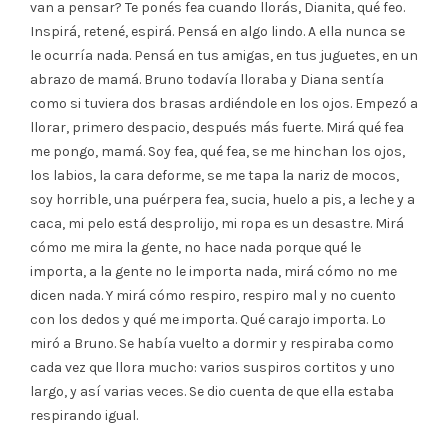
van a pensar? Te ponés fea cuando llorás, Dianita, qué feo.
Inspirá, retené, espirá. Pensá en algo lindo. A ella nunca se
le ocurría nada. Pensá en tus amigas, en tus juguetes, en un
abrazo de mamá. Bruno todavía lloraba y Diana sentía
como si tuviera dos brasas ardiéndole en los ojos. Empezó a
llorar, primero despacio, después más fuerte. Mirá qué fea
me pongo, mamá. Soy fea, qué fea, se me hinchan los ojos,
los labios, la cara deforme, se me tapa la nariz de mocos,
soy horrible, una puérpera fea, sucia, huelo a pis, a leche y a
caca, mi pelo está desprolijo, mi ropa es un desastre. Mirá
cómo me mira la gente, no hace nada porque qué le
importa, a la gente no le importa nada, mirá cómo no me
dicen nada. Y mirá cómo respiro, respiro mal y no cuento
con los dedos y qué me importa. Qué carajo importa. Lo
miró a Bruno. Se había vuelto a dormir y respiraba como
cada vez que llora mucho: varios suspiros cortitos y uno
largo, y así varias veces. Se dio cuenta de que ella estaba
respirando igual.