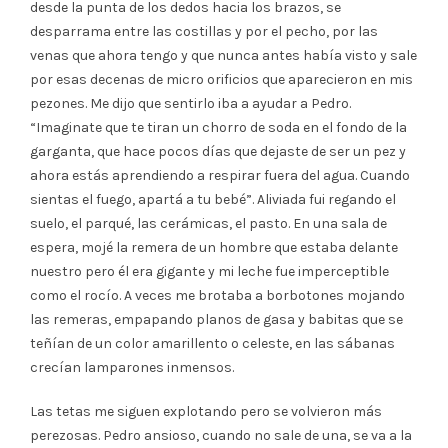
desde la punta de los dedos hacia los brazos, se
desparrama entre las costillas y por el pecho, por las
venas que ahora tengo y que nunca antes había visto y sale
por esas decenas de micro orificios que aparecieron en mis
pezones. Me dijo que sentirlo iba a ayudar a Pedro.
“Imaginate que te tiran un chorro de soda en el fondo de la
garganta, que hace pocos días que dejaste de ser un pez y
ahora estás aprendiendo a respirar fuera del agua. Cuando
sientas el fuego, apartá a tu bebé”. Aliviada fui regando el
suelo, el parqué, las cerámicas, el pasto. En una sala de
espera, mojé la remera de un hombre que estaba delante
nuestro pero él era gigante y mi leche fue imperceptible
como el rocío. A veces me brotaba a borbotones mojando
las remeras, empapando planos de gasa y babitas que se
teñían de un color amarillento o celeste, en las sábanas
crecían lamparones inmensos.
Las tetas me siguen explotando pero se volvieron más
perezosas. Pedro ansioso, cuando no sale de una, se va a la