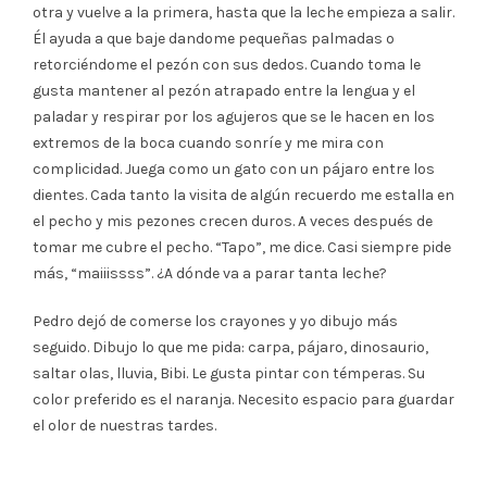
otra y vuelve a la primera, hasta que la leche empieza a salir.
Él ayuda a que baje dandome pequeñas palmadas o
retorciéndome el pezón con sus dedos. Cuando toma le
gusta mantener al pezón atrapado entre la lengua y el
paladar y respirar por los agujeros que se le hacen en los
extremos de la boca cuando sonríe y me mira con
complicidad. Juega como un gato con un pájaro entre los
dientes. Cada tanto la visita de algún recuerdo me estalla en
el pecho y mis pezones crecen duros. A veces después de
tomar me cubre el pecho. “Tapo”, me dice. Casi siempre pide
más, “maiiissss”. ¿A dónde va a parar tanta leche?
Pedro dejó de comerse los crayones y yo dibujo más
seguido. Dibujo lo que me pida: carpa, pájaro, dinosaurio,
saltar olas, lluvia, Bibi. Le gusta pintar con témperas. Su
color preferido es el naranja. Necesito espacio para guardar
el olor de nuestras tardes.