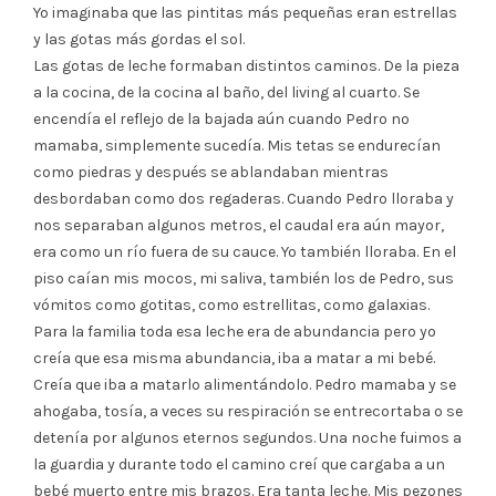
Yo imaginaba que las pintitas más pequeñas eran estrellas
y las gotas más gordas el sol.
Las gotas de leche formaban distintos caminos. De la pieza
a la cocina, de la cocina al baño, del living al cuarto. Se
encendía el reflejo de la bajada aún cuando Pedro no
mamaba, simplemente sucedía. Mis tetas se endurecían
como piedras y después se ablandaban mientras
desbordaban como dos regaderas. Cuando Pedro lloraba y
nos separaban algunos metros, el caudal era aún mayor,
era como un río fuera de su cauce. Yo también lloraba. En el
piso caían mis mocos, mi saliva, también los de Pedro, sus
vómitos como gotitas, como estrellitas, como galaxias.
Para la familia toda esa leche era de abundancia pero yo
creía que esa misma abundancia, iba a matar a mi bebé.
Creía que iba a matarlo alimentándolo. Pedro mamaba y se
ahogaba, tosía, a veces su respiración se entrecortaba o se
detenía por algunos eternos segundos. Una noche fuimos a
la guardia y durante todo el camino creí que cargaba a un
bebé muerto entre mis brazos. Era tanta leche. Mis pezones