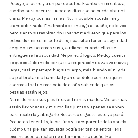
Pocoyó, al perro y a un par de autos. Escribo en mi cabeza,
escribo para adentro. Hace dos días que no puedo abrir mi
diario. Me voy por las ramas. No, imposible acordarme y
transcribir nada. Finalmente se entrega al sueño, no lo veo
pero siento su respiración. Una vez me dijeron que para los
bebés dormir es un acto de fé, necesitan tener la seguridad
de que otres seremos sus guardianes cuando ellos se
entreguen a la oscuridad. Me pareció lógico. Me doy cuenta
de que está dormido porque su respiración se vuelve suave y
larga, casi imperceptible; su cuerpo, más blando aún; y de
su piel brota una humedad y un olor dulce como de quien
duerme al sol un mediodía de otoño sabiendo que las
bestias están lejos.
Dormido mete sus pies fríos entre mis muslos. Mis piernas
están flexionadas y mis rodillas juntas y apenas se abren
para recibirlo y abrigarlo. Recuerdo el gesto, esto ya pasó.
Recuerdo tener frío, la piel fina y transparente de la abuela.
¿Cómo una piel tan azulada podía ser tan calentita? Mis
pies helados parecían no interrumpir su sueño. Me