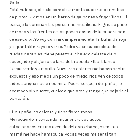
Bailar
Está nublado, el cielo completamente cubierto por nubes
de plomo. Vivimos en un barrio de galpones y frigoríficos. El
paisaje lo dominan las persianas metálicas. El gris se puso
de moda y los frentes de las pocas casas de la cuadra son
de ese color. Yo voy con mi campera violeta, la bufanda roja
y el pantalón rayado verde. Pedro va en su bicicleta de
ruedas naranjas, tiene puesto el chaleco celeste cielo
despejado y el gorro de lana de la abuela Elba, blanco,
fucsia, verde y amarillo. Nuestros colores me hacen sentir
expuesta y eso me da un poco de miedo. Nos ven de todos
lados aunque nadie nos mira. Pedro se queja del pañal, lo
acomodo sin suerte, vuelve a quejarse y tengo que bajarle el
pantalón.
Sí, su pañal es celeste y tiene flores rosas.
Me recuerdo intentando mear entre dos autos
estacionados en una avenida del conurbano, mientras
mamá me hace hamaquita. Pocas veces me sentí tan