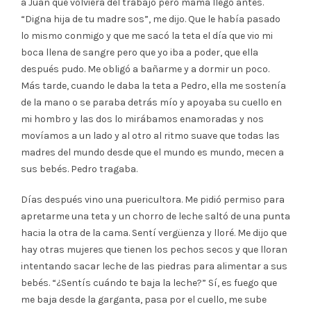
a Juan que volviera del trabajo pero mamá llegó antes.
“Digna hija de tu madre sos”, me dijo. Que le había pasado
lo mismo conmigo y que me sacó la teta el día que vio mi
boca llena de sangre pero que yo iba a poder, que ella
después pudo. Me obligó a bañarme y a dormir un poco.
Más tarde, cuando le daba la teta a Pedro, ella me sostenía
de la mano o se paraba detrás mío y apoyaba su cuello en
mi hombro y las dos lo mirábamos enamoradas y nos
movíamos a un lado y al otro al ritmo suave que todas las
madres del mundo desde que el mundo es mundo, mecen a
sus bebés. Pedro tragaba.
Días después vino una puericultora. Me pidió permiso para
apretarme una teta y un chorro de leche saltó de una punta
hacia la otra de la cama. Sentí vergüenza y lloré. Me dijo que
hay otras mujeres que tienen los pechos secos y que lloran
intentando sacar leche de las piedras para alimentar a sus
bebés. “¿Sentís cuándo te baja la leche?” Sí, es fuego que
me baja desde la garganta, pasa por el cuello, me sube