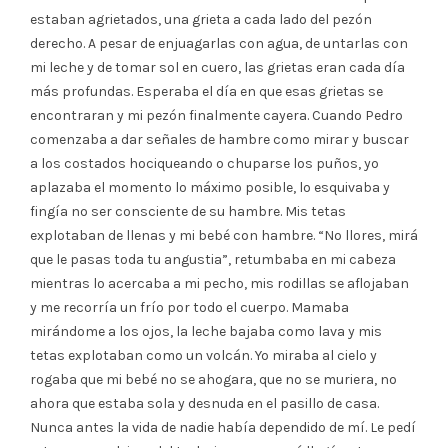
estaban agrietados, una grieta a cada lado del pezón
derecho. A pesar de enjuagarlas con agua, de untarlas con
mi leche y de tomar sol en cuero, las grietas eran cada día
más profundas. Esperaba el día en que esas grietas se
encontraran y mi pezón finalmente cayera. Cuando Pedro
comenzaba a dar señales de hambre como mirar y buscar
a los costados hociqueando o chuparse los puños, yo
aplazaba el momento lo máximo posible, lo esquivaba y
fingía no ser consciente de su hambre. Mis tetas
explotaban de llenas y mi bebé con hambre. “No llores, mirá
que le pasas toda tu angustia”, retumbaba en mi cabeza
mientras lo acercaba a mi pecho, mis rodillas se aflojaban
y me recorría un frío por todo el cuerpo. Mamaba
mirándome a los ojos, la leche bajaba como lava y mis
tetas explotaban como un volcán. Yo miraba al cielo y
rogaba que mi bebé no se ahogara, que no se muriera, no
ahora que estaba sola y desnuda en el pasillo de casa.
Nunca antes la vida de nadie había dependido de mí. Le pedí