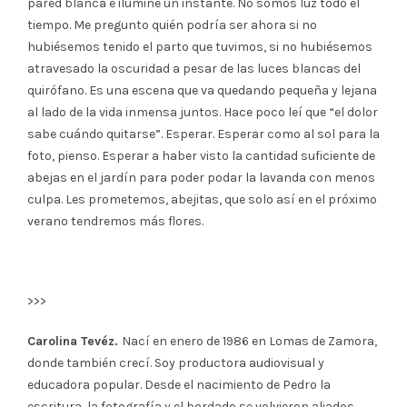
pared blanca e ilumine un instante. No somos luz todo el
tiempo. Me pregunto quién podría ser ahora si no
hubiésemos tenido el parto que tuvimos, si no hubiésemos
atravesado la oscuridad a pesar de las luces blancas del
quirófano. Es una escena que va quedando pequeña y lejana
al lado de la vida inmensa juntos. Hace poco leí que “el dolor
sabe cuándo quitarse”. Esperar. Esperar como al sol para la
foto, pienso. Esperar a haber visto la cantidad suficiente de
abejas en el jardín para poder podar la lavanda con menos
culpa. Les prometemos, abejitas, que solo así en el próximo
verano tendremos más flores.
>>>
Carolina Tevéz.
Nací en enero de 1986 en Lomas de Zamora,
donde también crecí. Soy productora audiovisual y
educadora popular. Desde el nacimiento de Pedro la
escritura, la fotografía y el bordado se volvieron aliados