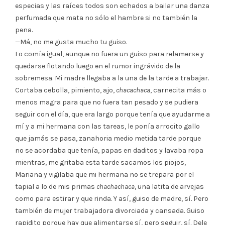
especias y las raíces todos son echados a bailar una danza
perfumada que mata no sólo el hambre si no también la
pena.
—Má, no me gusta mucho tu guiso.
Lo comía igual, aunque no fuera un guiso para relamerse y
quedarse flotando luego en el rumor ingrávido de la
sobremesa. Mi madre llegaba a la una de la tarde a trabajar.
Cortaba cebolla, pimiento, ajo,
chacachaca
, carnecita más o
menos magra para que no fuera tan pesado y se pudiera
seguir con el día, que era largo porque tenía que ayudarme a
mí y a mi hermana con las tareas, le ponía arrocito gallo
que jamás se pasa, zanahoria medio metida tarde porque
no se acordaba que tenía, papas en daditos y lavaba ropa
mientras, me gritaba esta tarde sacamos los piojos,
Mariana y vigilaba que mi hermana no se trepara por el
tapial a lo de mis primas
chachachaca
, una latita de arvejas
como para estirar y que rinda. Y así, guiso de madre, sí. Pero
también de mujer trabajadora divorciada y cansada. Guiso
rapidito porque hay que alimentarse sí, pero seguir, sí. Dele