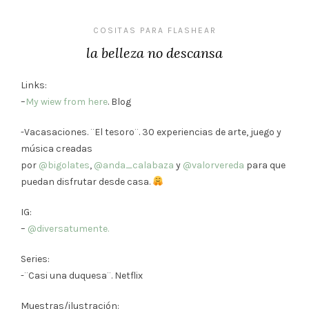
COSITAS PARA FLASHEAR
la belleza no descansa
Links:
–
My wiew from here
. Blog
-Vacasaciones. ¨El tesoro¨. 30 experiencias de arte, juego y
música creadas
por
@bigolates
,
@anda_calabaza
y
@valorvereda
para que
puedan disfrutar desde casa.
IG:
–
@diversatumente.
Series:
-¨Casi una duquesa¨. Netflix
Muestras/ilustración: