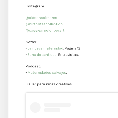
Instagram:
@oldschoolmoms
@birthritescollection
@cassiearnoldfiberart
Notas:
–
La nueva maternidad
. Página 12
–
Zona de sentidos
. Entrevistas.
Podcast:
–
Maternidades salvajes
.
-Taller para niñes creatives