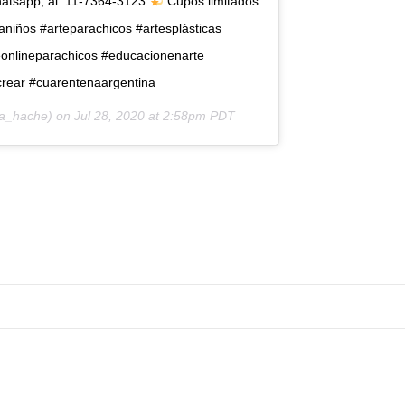
hatsapp, al: 11-7364-3123
Cupos limitados
raniños #arteparachicos #artesplásticas
teonlineparachicos #educacionenarte
ycrear #cuarentenaargentina
a_hache) on
Jul 28, 2020 at 2:58pm PDT