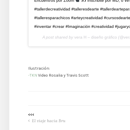
Encuentros por Zoom
✍
Inscribite por MD, o W
#tallerdecreatividad #talleresdearte #tallerdeartepa
#talleresparachicos #arteycreatividad #cursosdear
#inventar #crear #Imaginación #creatividad #jugar
A post shared by
vera H – diseño gráfico
(@ver
Ilustración:
-TKN
Video Rosalia y Travis Scott
<<<
El viaje hacia Bru