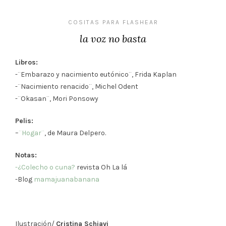
COSITAS PARA FLASHEAR
la voz no basta
Libros:
-¨Embarazo y nacimiento eutónico¨, Frida Kaplan
-¨Nacimiento renacido¨, Michel Odent
-¨Okasan¨, Mori Ponsowy
Pelis:
–
¨Hogar¨
, de Maura Delpero.
Notas:
-¿Colecho o cuna?
revista Oh La lá
-Blog
mamajuanabanana
Ilustración/
Cristina Schiavi