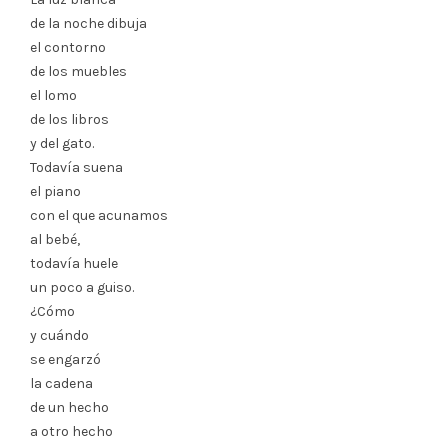
de la noche dibuja
el contorno
de los muebles
el lomo
de los libros
y del gato.
Todavía suena
el piano
con el que acunamos
al bebé,
todavía huele
un poco a guiso.
¿Cómo
y cuándo
se engarzó
la cadena
de un hecho
a otro hecho