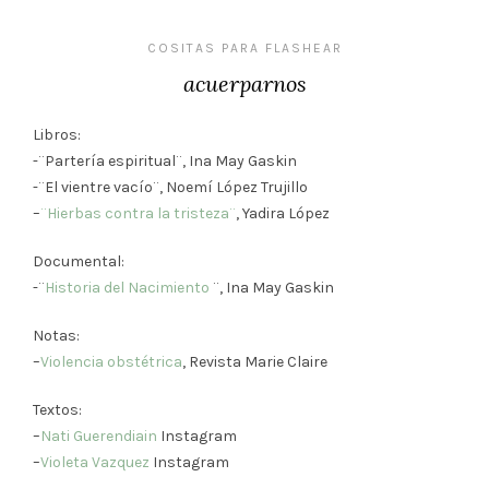
COSITAS PARA FLASHEAR
acuerparnos
Libros:
-¨Partería espiritual¨, Ina May Gaskin
-¨El vientre vacío¨, Noemí López Trujillo
–
¨Hierbas contra la tristeza¨
, Yadira López
Documental:
-¨
Historia del Nacimiento
¨, Ina May Gaskin
Notas:
–
Violencia obstétrica
, Revista Marie Claire
Textos:
–
Nati Guerendiain
Instagram
–
Violeta Vazquez
Instagram