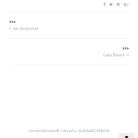
<<<
un despertar
>>>
Lula Bauer
elcielodelmes© / diseño:
GUAPABOMBON
▼