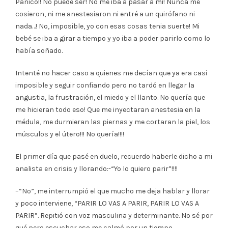
Pánico!! No puede ser! No me iba a pasar a mi! Nunca me
cosieron, ni me anestesiaron ni entré a un quirófano ni
nada…! No, imposible, yo con esas cosas tenia suerte! Mi
bebé se iba a girar a tiempo y yo iba a poder parirlo como lo
había soñado.
Intenté no hacer caso a quienes me decían que ya era casi
imposible y seguir confiando pero no tardó en llegar la
angustia, la frustración, el miedo y el llanto. No quería que
me hicieran todo eso! Que me inyectaran anestesia en la
médula, me durmieran las piernas y me cortaran la piel, los
músculos y el útero!!! No quería!!!!
El primer día que pasé en duelo, recuerdo haberle dicho a mi
analista en crisis y llorando:-“Yo lo quiero parir”!!!!
–“No”, me interrumpió el que mucho me deja hablar y llorar
y poco interviene, “PARIR LO VAS A PARIR, PARIR LO VAS A
PARIR”. Repitió con voz masculina y determinante. No sé por
qué pero escuchar eso me calmó por un tiempo.