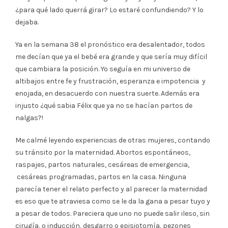
¿para qué lado querrá girar? Lo estaré confundiendo? Y lo
dejaba.
Ya en la semana 38 el pronóstico era desalentador, todos
me decían que ya el bebé era grande y que sería muy difícil
que cambiara la posición. Yo seguía en mi universo de
altibajos entre fe y frustración, esperanza e impotencia y
enojada, en desacuerdo con nuestra suerte. Además era
injusto ¿qué sabia Félix que ya no se hacían partos de
nalgas?!
Me calmé leyendo experiencias de otras mujeres, contando
su tránsito por la maternidad. Abortos espontáneos,
raspajes, partos naturales, cesáreas de emergencia,
cesáreas programadas, partos en la casa. Ninguna
parecía tener el relato perfecto y al parecer la maternidad
es eso que te atraviesa como se le da la gana a pesar tuyo y
a pesar de todos. Pareciera que uno no puede salir ileso, sin
cirugía, o inducción, desgarro o episiotomía, pezones