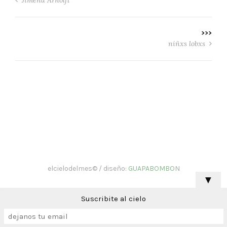
>>>
niñxs lobxs
elcielodelmes© / diseño:
GUAPABOMBON
▼
Suscribite al cielo