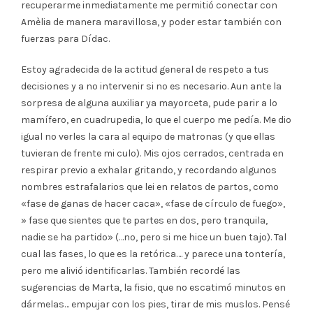
recuperarme inmediatamente me permitió conectar con
Amèlia de manera maravillosa, y poder estar también con
fuerzas para Dídac.
Estoy agradecida de la actitud general de respeto a tus
decisiones y a no intervenir si no es necesario. Aun ante la
sorpresa de alguna auxiliar ya mayorceta, pude parir a lo
mamífero, en cuadrupedia, lo que el cuerpo me pedía. Me dio
igual no verles la cara al equipo de matronas (y que ellas
tuvieran de frente mi culo). Mis ojos cerrados, centrada en
respirar previo a exhalar gritando, y recordando algunos
nombres estrafalarios que lei en relatos de partos, como
«fase de ganas de hacer caca», «fase de círculo de fuego»,
» fase que sientes que te partes en dos, pero tranquila,
nadie se ha partido» (…no, pero si me hice un buen tajo). Tal
cual las fases, lo que es la retórica…. y parece una tontería,
pero me alivió identificarlas. También recordé las
sugerencias de Marta, la fisio, que no escatimó minutos en
dármelas… empujar con los pies, tirar de mis muslos. Pensé