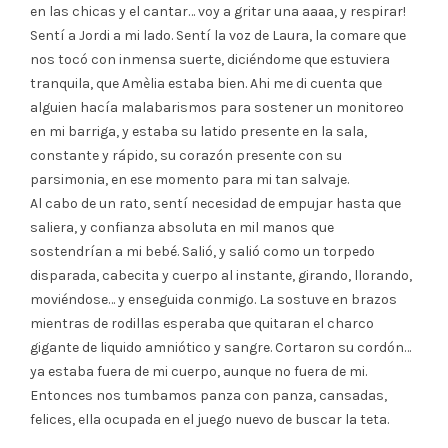
en las chicas y el cantar… voy a gritar una aaaa, y respirar!
Sentí a Jordi a mi lado. Sentí la voz de Laura, la comare que
nos tocó con inmensa suerte, diciéndome que estuviera
tranquila, que Amèlia estaba bien. Ahi me di cuenta que
alguien hacía malabarismos para sostener un monitoreo
en mi barriga, y estaba su latido presente en la sala,
constante y rápido, su corazón presente con su
parsimonia, en ese momento para mi tan salvaje.
Al cabo de un rato, sentí necesidad de empujar hasta que
saliera, y confianza absoluta en mil manos que
sostendrían a mi bebé. Salió, y salió como un torpedo
disparada, cabecita y cuerpo al instante, girando, llorando,
moviéndose… y enseguida conmigo. La sostuve en brazos
mientras de rodillas esperaba que quitaran el charco
gigante de liquido amniótico y sangre. Cortaron su cordón…
ya estaba fuera de mi cuerpo, aunque no fuera de mi.
Entonces nos tumbamos panza con panza, cansadas,
felices, ella ocupada en el juego nuevo de buscar la teta.