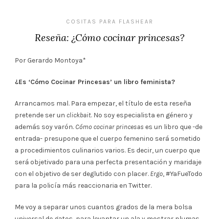
COSITAS PARA FLASHEAR
Reseña: ¿Cómo cocinar princesas?
Por Gerardo Montoya*
¿Es ‘Cómo Cocinar Princesas’ un libro feminista?
Arrancamos mal. Para empezar, el título de esta reseña
pretende ser un
clickbait
. No soy especialista en género y
además soy varón.
Cómo cocinar princesas
es un libro que -de
entrada- presupone que el cuerpo femenino será sometido
a procedimientos culinarios varios. Es decir, un cuerpo que
será objetivado para una perfecta presentación y maridaje
con el objetivo de ser deglutido con placer.
Ergo
, #YaFueTodo
para la policía más reaccionaria en Twitter.
Me voy a separar unos cuantos grados de la mera bolsa
universal de gatos, para levantar un ala y mostrar plumas.