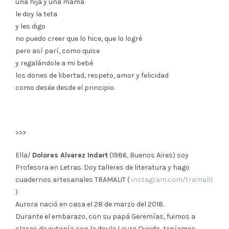
una hija y una mamá
le doy la teta
y les digo
no puedo creer que lo hice, que lo logré
pero así parí, como quise
y regalándole a mi bebé
los dones de libertad, respeto, amor y felicidad
como desée desde el principio.
>>>
Ella/
Dolores Alvarez Indart
(1986, Buenos Aires) soy
Profesora en Letras. Doy talleres de literatura y hago
cuadernos artesanales TRAMALiT (
instagram.com/tramalit
)
Aurora nació en casa el 28 de marzo del 2018.
Durante el embarazo, con su papá Geremías, fuimos a
clases de eutonía con la doula Laura Oviedo, teníamos