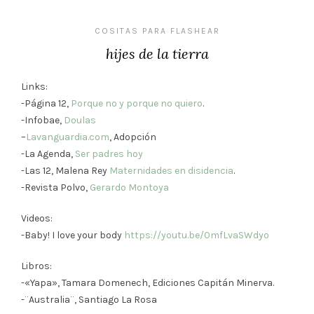
COSITAS PARA FLASHEAR
hijes de la tierra
Links:
-Página 12,
Porque no y porque no quiero
.
-Infobae,
Doulas
–
Lavanguardia.com
, Adopción
-La Agenda,
Ser padres hoy
-Las 12, Malena Rey
Maternidades en disidencia
.
-Revista Polvo,
Gerardo Montoya
Videos:
-Baby! I love your body
https://youtu.be/0mfLvaSWdyo
Libros:
-«Yapa», Tamara Domenech, Ediciones Capitán Minerva.
-¨Australia¨, Santiago La Rosa