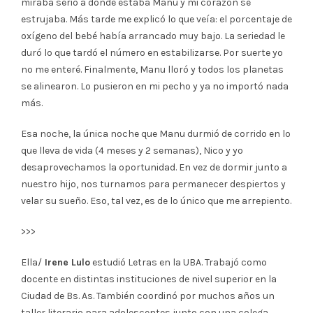
miraba serio a donde estaba Manu y mi corazón se
estrujaba. Más tarde me explicó lo que veía: el porcentaje de
oxígeno del bebé había arrancado muy bajo. La seriedad le
duró lo que tardó el número en estabilizarse. Por suerte yo
no me enteré. Finalmente, Manu lloró y todos los planetas
se alinearon. Lo pusieron en mi pecho y ya no importó nada
más.
Esa noche, la única noche que Manu durmió de corrido en lo
que lleva de vida (4 meses y 2 semanas), Nico y yo
desaprovechamos la oportunidad. En vez de dormir junto a
nuestro hijo, nos turnamos para permanecer despiertos y
velar su sueño. Eso, tal vez, es de lo único que me arrepiento.
>>>
Ella/
Irene Lulo
estudió Letras en la UBA. Trabajó como
docente en distintas instituciones de nivel superior en la
Ciudad de Bs. As. También coordinó por muchos años un
taller literario para adolescentes junto con una colega.