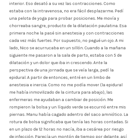
interior. Eso desató a su vez las contracciones. Como
estaba con la intravenosa, no era fácil desplazarme. Pedí
una pelota de yoga para probar posiciones. Me movía y
chorreaba sangre, producto de la dilatación paulatina. Esa
primera noche la pasé sin anestesia y con contracciones
cada vez más fuertes. Por supuesto, no pegué un ojo. A mi
lado, Nico se acurrucaba en un sillón. Cuando a la mañana
siguiente me pasaron a la sala de parto, estaba con 5 de
dilatación y un dolor que iba in crescendo. Ante la
perspectiva de una jornada que se veía larga, pedí la
epidural. A partir de entonces, entré en un limbo de
anestesia e inercia. Como no me podía mover (la epidural
me había inmovilizado de la cintura para abajo), las
enfermeras me ayudaban a cambiar de posición. Me
rompieron la bolsa y un líquido verde se escurrió entre mis
piernas. Manu había cagado adentro del saco amniótico. La
rotura de bolsa significaba que tenía las horas contadas. Si
en un plazo de 12 horas no nacía, iba a cesárea por riesgo
de infección. Parecía un montón de tiempo por delante, así