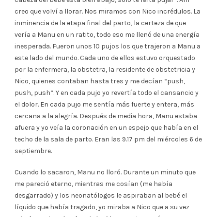
creo que volví a llorar. Nos miramos con Nico incrédulos. La
inminencia de la etapa final del parto, la certeza de que
vería a Manu en un ratito, todo eso me llenó de una energía
inesperada. Fueron unos 10 pujos los que trajeron a Manu a
este lado del mundo. Cada uno de ellos estuvo orquestado
por la enfermera, la obstetra, la residente de obstetricia y
Nico, quienes contaban hasta tres y me decían “push,
push, push”. Y en cada pujo yo revertía todo el cansancio y
el dolor. En cada pujo me sentía más fuerte y entera, más
cercana a la alegría. Después de media hora, Manu estaba
afuera y yo veía la coronación en un espejo que había en el
techo de la sala de parto. Eran las 9.17 pm del miércoles 6 de
septiembre.
Cuando lo sacaron, Manu no lloró. Durante un minuto que
me pareció eterno, mientras me cosían (me había
desgarrado) y los neonatólogos le aspiraban al bebé el
líquido que había tragado, yo miraba a Nico que a su vez