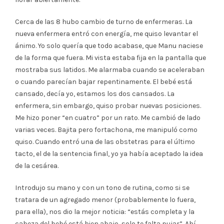
Cerca de las 8 hubo cambio de turno de enfermeras. La
nueva enfermera entró con energía, me quiso levantar el
ánimo. Yo solo quería que todo acabase, que Manu naciese
de la forma que fuera. Mi vista estaba fija en la pantalla que
mostraba sus latidos. Me alarmaba cuando se aceleraban
o cuando parecían bajar repentinamente. El bebé está
cansado, decía yo, estamos los dos cansados. La
enfermera, sin embargo, quiso probar nuevas posiciones.
Me hizo poner “en cuatro” por un rato. Me cambió de lado
varias veces. Bajita pero fortachona, me manipuló como
quiso. Cuando entró una de las obstetras para el último
tacto, el de la sentencia final, yo ya había aceptado la idea
de la cesárea.
Introdujo su mano y con un tono de rutina, como si se
tratara de un agregado menor (probablemente lo fuera,
para ella), nos dio la mejor noticia: “estás completa y la
cabeza del bebé está bien abajo, solo te falta pujar”. Ahí