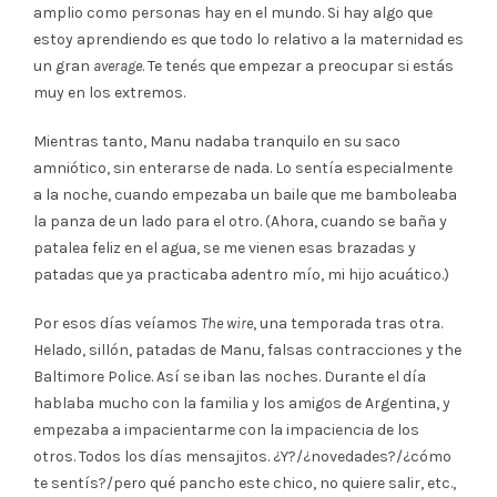
amplio como personas hay en el mundo. Si hay algo que
estoy aprendiendo es que todo lo relativo a la maternidad es
un gran
average
. Te tenés que empezar a preocupar si estás
muy en los extremos.
Mientras tanto, Manu nadaba tranquilo en su saco
amniótico, sin enterarse de nada. Lo sentía especialmente
a la noche, cuando empezaba un baile que me bamboleaba
la panza de un lado para el otro. (Ahora, cuando se baña y
patalea feliz en el agua, se me vienen esas brazadas y
patadas que ya practicaba adentro mío, mi hijo acuático.)
Por esos días veíamos
The wire
, una temporada tras otra.
Helado, sillón, patadas de Manu, falsas contracciones y the
Baltimore Police. Así se iban las noches. Durante el día
hablaba mucho con la familia y los amigos de Argentina, y
empezaba a impacientarme con la impaciencia de los
otros. Todos los días mensajitos. ¿Y?/¿novedades?/¿cómo
te sentís?/pero qué pancho este chico, no quiere salir, etc.,