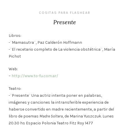
COSITAS PARA FLASHEAR
Presente
Libros:
-¨Mamasutra¨, Paz Calderón Hoffmann
-¨El recetario completo de La violencia obstétrica¨, María
Pichot
Web:
–
http://www.to-fu.com.ar/
Teatro:
-¨Presente¨ Una actriz intenta poner en palabras,
imágenes y canciones la intransferible experiencia de
haberse convertido en madre recientemente, a partir del
libro de poemas
Madre Soltera
, de Marina Yuszczuk. Lunes
20.30 hs Espacio Polonia Teatro Fitz Roy 1477