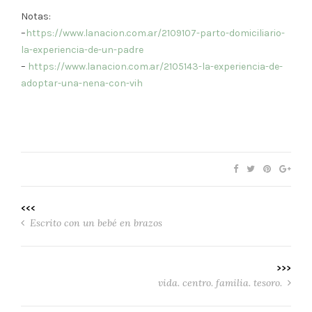
Notas:
–
https://www.lanacion.com.ar/2109107-parto-domiciliario-
la-experiencia-de-un-padre
–
https://www.lanacion.com.ar/2105143-la-experiencia-de-
adoptar-una-nena-con-vih
<<<
Escrito con un bebé en brazos
>>>
vida. centro. familia. tesoro.