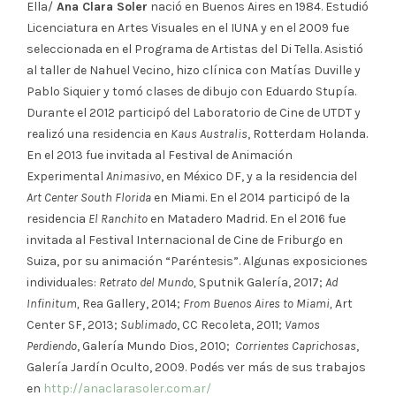
Ella/
Ana Clara Soler
nació en Buenos Aires en 1984. Estudió
Licenciatura en Artes Visuales en el IUNA y en el 2009 fue
seleccionada en el Programa de Artistas del Di Tella. Asistió
al taller de Nahuel Vecino, hizo clínica con Matías Duville y
Pablo Siquier y tomó clases de dibujo con Eduardo Stupía.
Durante el 2012 participó del Laboratorio de Cine de UTDT y
realizó una residencia en
Kaus Australis
, Rotterdam Holanda.
En el 2013 fue invitada al Festival de Animación
Experimental
Animasivo
, en México DF, y a la residencia del
Art Center South Florida
en Miami. En el 2014 participó de la
residencia
El Ranchito
en Matadero Madrid. En el 2016 fue
invitada al Festival Internacional de Cine de Friburgo en
Suiza, por su animación “Paréntesis”. Algunas exposiciones
individuales:
Retrato del Mundo,
Sputnik Galería, 2017;
Ad
Infinitum,
Rea Gallery, 2014;
From Buenos Aires to Miami,
Art
Center SF, 2013;
Sublimado
, CC Recoleta, 2011;
Vamos
Perdiendo
, Galería Mundo Dios, 2010;
Corrientes Caprichosas
,
Galería Jardín Oculto, 2009. Podés ver más de sus trabajos
en
http://anaclarasoler.com.ar/