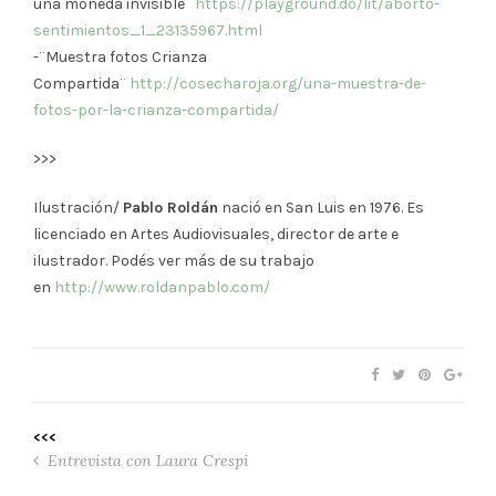
una moneda invisible¨
https://playground.do/lit/aborto-
sentimientos_1_23135967.html
-¨Muestra fotos Crianza
Compartida¨
http://cosecharoja.org/una-muestra-de-
fotos-por-la-crianza-compartida/
>>>
Ilustración/
Pablo Roldán
nació en San Luis en 1976. Es
licenciado en Artes Audiovisuales, director de arte e
ilustrador. Podés ver más de su trabajo
en
http://www.roldanpablo.com/
<<<
Entrevista con Laura Crespi