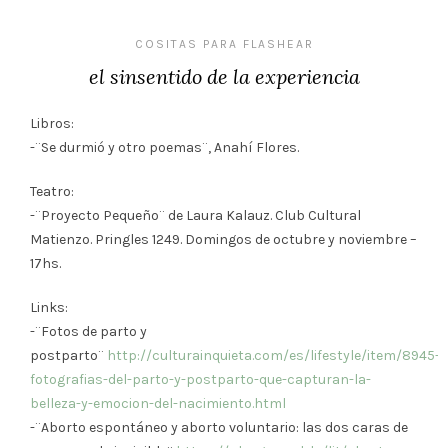
COSITAS PARA FLASHEAR
el sinsentido de la experiencia
Libros:
-¨Se durmió y otro poemas¨, Anahí Flores.
Teatro:
-¨Proyecto Pequeño¨ de Laura Kalauz. Club Cultural
Matienzo. Pringles 1249. Domingos de octubre y noviembre –
17hs.
Links:
-¨Fotos de parto y
postparto¨
http://culturainquieta.com/es/lifestyle/item/8945-
fotografias-del-parto-y-postparto-que-capturan-la-
belleza-y-emocion-del-nacimiento.html
-¨Aborto espontáneo y aborto voluntario: las dos caras de