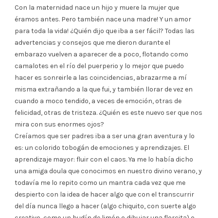
Con la maternidad nace un hijo y muere la mujer que
éramos antes. Pero también nace una madre! Y un amor
para toda la vida! ¿Quién dijo que iba a ser fácil? Todas las
advertencias y consejos que me dieron durante el
embarazo vuelven a aparecer de a poco, flotando como
camalotes en el río del puerperio y lo mejor que puedo
hacer es sonreirle a las coincidencias, abrazarme a mí
misma extrañando a la que fui, y también llorar de vez en
cuando a moco tendido, a veces de emoción, otras de
felicidad, otras de tristeza. ¿Quién es este nuevo ser que nos
mira con sus enormes ojos?
Creíamos que ser padres iba a ser una gran aventura y lo
es: un colorido tobogán de emociones y aprendizajes. El
aprendizaje mayor: fluir con el caos. Ya me lo había dicho
una amiga doula que conocimos en nuestro divino verano, y
todavía me lo repito como un mantra cada vez que me
despierto con la idea de hacer algo que con el transcurrir
del día nunca llego a hacer (algo chiquito, con suerte algo
creativo, como un budín de limón o dibujar una florcita) o