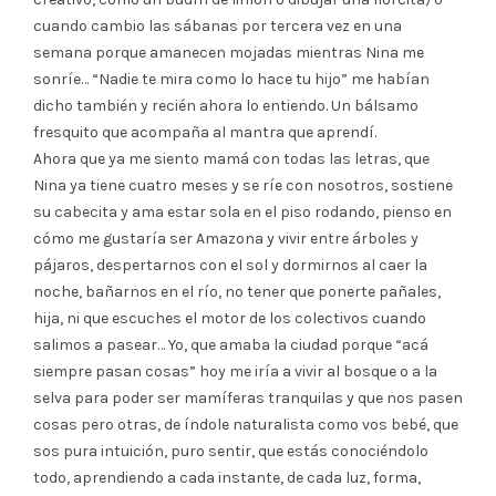
cuando cambio las sábanas por tercera vez en una
semana porque amanecen mojadas mientras Nina me
sonríe… “Nadie te mira como lo hace tu hijo” me habían
dicho también y recién ahora lo entiendo. Un bálsamo
fresquito que acompaña al mantra que aprendí.
Ahora que ya me siento mamá con todas las letras, que
Nina ya tiene cuatro meses y se ríe con nosotros, sostiene
su cabecita y ama estar sola en el piso rodando, pienso en
cómo me gustaría ser Amazona y vivir entre árboles y
pájaros, despertarnos con el sol y dormirnos al caer la
noche, bañarnos en el río, no tener que ponerte pañales,
hija, ni que escuches el motor de los colectivos cuando
salimos a pasear… Yo, que amaba la ciudad porque “acá
siempre pasan cosas” hoy me iría a vivir al bosque o a la
selva para poder ser mamíferas tranquilas y que nos pasen
cosas pero otras, de índole naturalista como vos bebé, que
sos pura intuición, puro sentir, que estás conociéndolo
todo, aprendiendo a cada instante, de cada luz, forma,