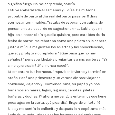
significa fuego. No me sorprendo, sonrío.
Estuve embarazada 41 semanas y 5 días. De mi fecha
probable de parto al día real del parto pasaron 11 días
eternos, interminables. Trataba de esperar con calma, de
pensar en otra cosa, de no sugestionarme… Sabía que mi
hija iba a nacer el día que ella quisiera, pero esta idea de “la
fecha de parto” me rebotaba como una pelota en la cabeza,
justo a mí que me gustan los aciertos y las coincidencias,
que soy prolijita y cumplidora. “¿Qué pasa que no hay
señales?” pensaba. Llegué a preguntarle a mis parteras: “¿Y
si no quiere salir? ¿Y si nunca nace?”.
Mi embarazo fue hermoso. Empezó en invierno y terminó en
otoño. Pasé una primavera y un verano divinos: viajando,
comiendo, viajando y… comiendo. Nina, su papá y yo nos
bañamos en mares, lagos, lagunas, cenotes, piletas,
bañeras y duchas. (Y ahora me vengo a enterar de que tiene
poca agua en la carta, qué picardía). Engordé en total 16
kilos y me sentía la ballenita y después la hipopótama más
linda del mundo. Brindo por las hormonas del embarazo.