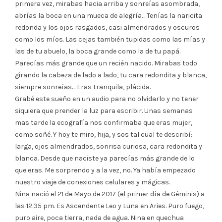
primera vez, mirabas hacia arriba y sonreías asombrada,
abrías la boca en una mueca de alegría… Tenías la naricita
redonda y los ojos rasgados, casi almendrados y oscuros
como los míos. Las cejas también tupidas como las mías y
las de tu abuelo, la boca grande como la de tu papá.
Parecías más grande que un recién nacido. Mirabas todo
girando la cabeza de lado a lado, tu cara redondita y blanca,
siempre sonreías… Eras tranquila, plácida.
Grabé este sueño en un audio para no olvidarlo y no tener
siquiera que prender la luz para escribir. Unas semanas
mas tarde la ecografía nos confirmaba que eras mujer,
como soñé. Y hoy te miro, hija, y sos tal cual te describí:
larga, ojos almendrados, sonrisa curiosa, cara redondita y
blanca. Desde que naciste ya parecías más grande de lo
que eras. Me sorprendo y a la vez, no. Ya había empezado
nuestro viaje de conexiones celulares y mágicas.
Nina nació el 21 de Mayo de 2017 (el primer día de Géminis) a
las 12.35 pm. Es Ascendente Leo y Luna en Aries. Puro fuego,
puro aire, poca tierra, nada de agua. Nina en quechua