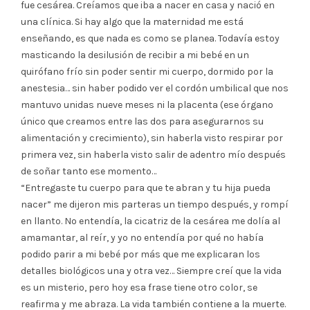
fue cesárea. Creíamos que iba a nacer en casa y nació en
una clínica. Si hay algo que la maternidad me está
enseñando, es que nada es como se planea. Todavía estoy
masticando la desilusión de recibir a mi bebé en un
quirófano frío sin poder sentir mi cuerpo, dormido por la
anestesia… sin haber podido ver el cordón umbilical que nos
mantuvo unidas nueve meses ni la placenta (ese órgano
único que creamos entre las dos para asegurarnos su
alimentación y crecimiento), sin haberla visto respirar por
primera vez, sin haberla visto salir de adentro mío después
de soñar tanto ese momento…
“Entregaste tu cuerpo para que te abran y tu hija pueda
nacer” me dijeron mis parteras un tiempo después, y rompí
en llanto. No entendía, la cicatriz de la cesárea me dolía al
amamantar, al reír, y yo no entendía por qué no había
podido parir a mi bebé por más que me explicaran los
detalles biológicos una y otra vez… Siempre creí que la vida
es un misterio, pero hoy esa frase tiene otro color, se
reafirma y me abraza. La vida también contiene a la muerte.